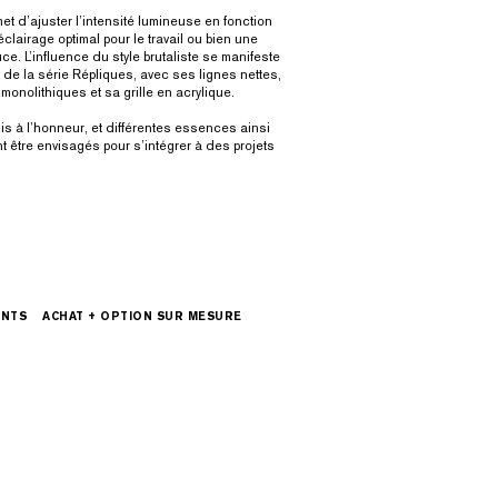
t d’ajuster l’intensité lumineuse en fonction
éclairage optimal pour le travail ou bien une
. L’influence du style brutaliste se manifeste
 de la série Répliques, avec ses lignes nettes,
monolithiques et sa grille en acrylique.
mis à l’honneur, et différentes essences ainsi
t être envisagés pour s’intégrer à des projets
ENTS
ACHAT + OPTION SUR MESURE